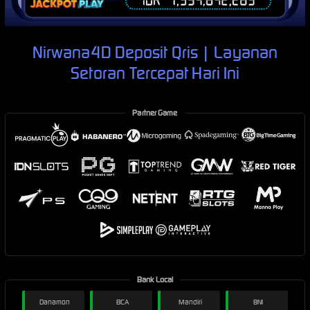
Nirwana4D Deposit Qris | Layanan
Setoran Tercepat Hari Ini
Partner Game
Bank Local
Danamon
BCA
Mandiri
BNI