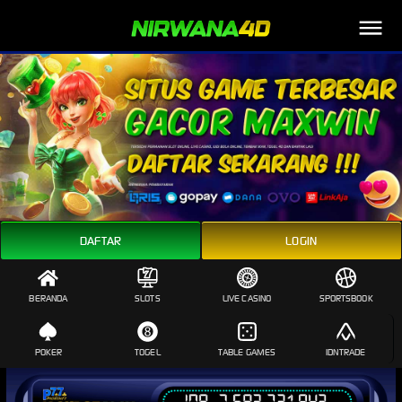
Link Alternatif
DAFTAR
LOGIN
BERANDA
SLOTS
LIVE CASINO
SPORTSBOOK
POKER
TOGEL
TABLE GAMES
IDNTRADE