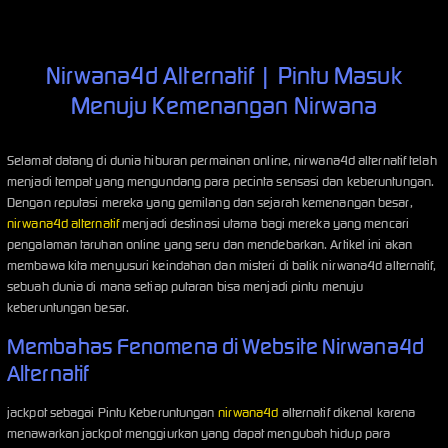
Nirwana4d Alternatif | Pintu Masuk
Menuju Kemenangan Nirwana
Selamat datang di dunia hiburan permainan online, nirwana4d alternatif telah
menjadi tempat yang mengundang para pecinta sensasi dan keberuntungan.
Dengan reputasi mereka yang gemilang dan sejarah kemenangan besar,
nirwana4d alternatif
menjadi destinasi utama bagi mereka yang mencari
pengalaman taruhan online yang seru dan mendebarkan. Artikel ini akan
membawa kita menyusuri keindahan dan misteri di balik nirwana4d alternatif,
sebuah dunia di mana setiap putaran bisa menjadi pintu menuju
keberuntungan besar.
Membahas Fenomena di Website Nirwana4d
Alternatif
jackpot sebagai Pintu Keberuntungan
nirwana4d
alternatif dikenal karena
menawarkan jackpot menggiurkan yang dapat mengubah hidup para