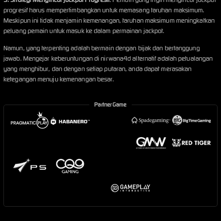
progresif harus mempertimbangkan untuk memasang taruhan maksimum.
Meskipun ini tidak menjamin kemenangan, taruhan maksimum meningkatkan
peluang pemain untuk masuk ke dalam permainan jackpot.
Namun, yang terpenting adalah bermain dengan bijak dan bertanggung
jawab. Mengejar keberuntungan di nirwana4d alternatif adalah petualangan
yang menghibur, dan dengan setiap putaran, anda dapat merasakan
ketegangan menuju kemenangan besar.
Partner Game